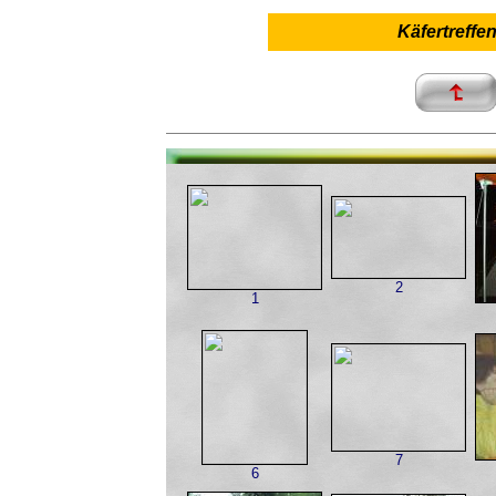
Käfertreffen
2
1
7
6