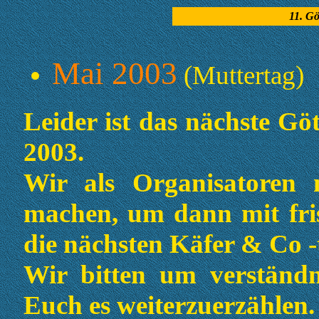
11. Gö
Mai 2003
(Muttertag)
Leider ist das nächste Gö
2003.
Wir als Organisatoren
machen, um dann mit fri
die nächsten Käfer & Co -
Wir bitten um verständn
Euch es weiterzuerzählen.