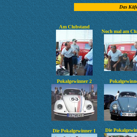
Das Käfe
Am Clubstand
Noch mal am Cl
Pokalgewinner 2
Pokalgewinn
Die Pokalgewin
Die Pokalgewinner 1