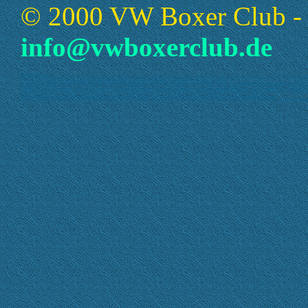
© 2000 VW Boxer Club - 
info@vwboxerclub.de
Das ist SuchmaschinenText
Auf den folgenden Seiten erzählen wir etwas über unseren Club und unser jährliches Käfertreffen. Was sich neues auf unseren Seiten getan hat, könnt ihr unter Update sehen. Es gibt Auszüge aus unserer Zeitschrift zu lesen (Teilweise mit den Bildern aus de
1998. Wenn ihr die Änderungen auf unserer Homepage immer mitbekommen wollt, dann tragt Euch doch in unsrern Newsletter ein. Wir wünschen Euch nun viel Spaß auf unseren Seiten.
Der VW Boxer Club - Göttingen e. V. hat sich 1989 gegründet. Wir treffen uns nicht nur zu Schraubergesprächen. Bei uns geht es auch um die gegenseitige Unterstützung bei Reparatur und Ersatzteilbeschaffung; Gemeinsame Ausfahrten; Grillfeiern; Besuc
ist zu sagen, daß dort alle Interessen vertreten sind - vom "Tuning Freak" über den "Liebhaber" originaler Fahrzeuge bis zum "365-Tage Dauernutzer". Auch der Zustand des Fahrzeugs ist nebensächlich. Wir haben vom Alltagskäfer über "getunte" Wagen zum Oldi
1600), Typ 4 (VW 411 / 412) willkommen. Um Mitglied zu werden sollte man eines der genannten Fahrzeuge besitzen, oder zumindest den Wunsch haben, sich ein solches anzuschaffen. Hier ein paar Beispiele von Fahrzeugen, die bei uns vertreten sind:
1302S 73PS Bj.´71 1303LS Bj.´73 1300 85PS Bj.´71 1200 58 PS Bj.´76 Karmann Ghia Cabrio Bj.´68 Export Ovali Bj.´55 1303 Cabrio Bj.´78 1600 Bj.´96, ger. 3 WegeKat 1500 Cabrio Bj.´69 VW Sedan Classica Bj.´96 und und und und.... Der Mitgliedsbeitrag betr
Monat im Restaurant "Seezauber" am Göttinger Kiessee. Wir würden uns freuen, wenn Ihr mal ganz unverbindlich bei uns reinschauen würdet. Einen herzlichen luftgekühlten Gruß Euer VW Boxer Club - Göttingen e.V.
Zeitschriften der Göttinger Käfertreffen Der VW Boxer Club veranstaltet bereits seit 1992 das Göttinger Käfertreffen Auf den folgenden Seiten seht Ihr Auszüge unserer Zeitschriften, die jedes Jahr zum Käfertreffen erstellt werden.
Auf den folgenden Seiten gibt es Bilder Bilder Bilder. 2004 Käfertreffen in Schweden Michael & Gabi waren am 31. Juli 2004 im Schwedischen Vännersborg beim VWännersträffen. 12. Göttinger Käfertreffen 09. Mai 2004 2003 11. Göttinger Käfertreffen 200