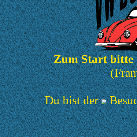
Zum Start bitte 
(Fram
Du bist der
Besuc